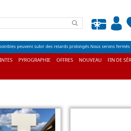
Liste de souhaits vide
sponibles peuvent subir des retards prolongés.Nous serons fermés 
INTES
PYROGRAPHIE
OFFRES
NOUVEAU
FIN DE SÉR