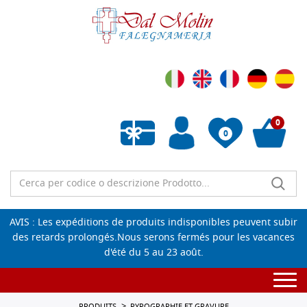
0
0
Liste de souhaits vide
AVIS : Les expéditions de produits indisponibles peuvent subir
des retards prolongés.Nous serons fermés pour les vacances
d'été du 5 au 23 août.
Togg
navi