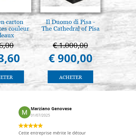
en carton
Il Duomo di Pisa -
L'uomo d
es couleur
The Cathedral of Pisa
Una s
deaux
immagin
6,00
€ 1.000,00
€ 1
3,60
€ 900,00
€ 
ETER
ACHETER
AC
Marziano Genovese
Anna
01/07/2025
17/02
Cette entreprise mérite le détour
Les planche