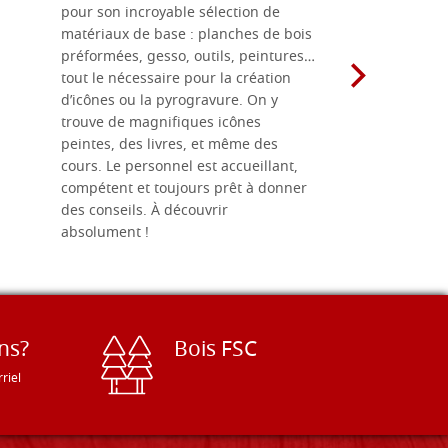
pour son incroyable sélection de
achetées e
matériaux de base : planches de bois
une menuis
préformées, gesso, outils, peintures…
achalandée
tout le nécessaire pour la création
rapport qu
d’icônes ou la pyrogravure. On y
dans une 
trouve de magnifiques icônes
dimensions
peintes, des livres, et même des
soigneusem
cours. Le personnel est accueillant,
dans les dé
compétent et toujours prêt à donner
des conseils. À découvrir
absolument !
ns?
Bois FSC
riel