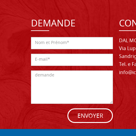
DEMANDE
CON
DAL MO
Via Lup
Sandrig
Tel. e 
info@ic
ENVOYER