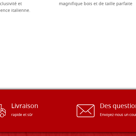
clusivité et
magnifique bois et de taille parfaite
llence italienne.
Livraison
Des questio
rapide et sûr
Envoyez-nous un cour