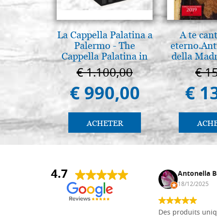
La Cappella Palatina a
A te can
Palermo - The
eterno.Ant
Cappella Palatina in
della Madr
Palermo
Vladimir
€ 1.100,00
€ 1
(libro-ca
€ 990,00
€ 1
ACHETER
ACH
4.7
Daniel Vandewalle
Antonella B
27/07/2017
18/12/2025
société fiable et correcte. Très bon
Des produits uniq