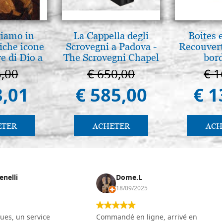
tiamo in
La Cappella degli
Boites 
iche icone
Scrovegni a Padova -
Recouvert
e di Dio a
The Scrovegni Chapel
bor
 e Suzdal
in Padua
5,00
€ 650,00
€ 1
l. 2019))
3,01
€ 585,00
€ 1
ETER
ACHETER
ACH
enelli
Dome.L
18/09/2025
ues, un service
Commandé en ligne, arrivé en