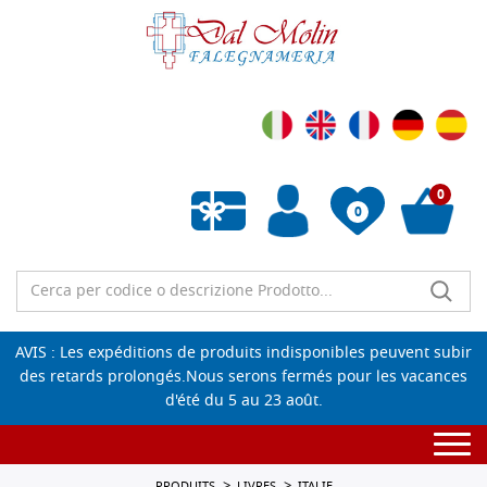
0
0
Liste de souhaits vide
AVIS : Les expéditions de produits indisponibles peuvent subir
des retards prolongés.Nous serons fermés pour les vacances
d'été du 5 au 23 août.
Togg
navi