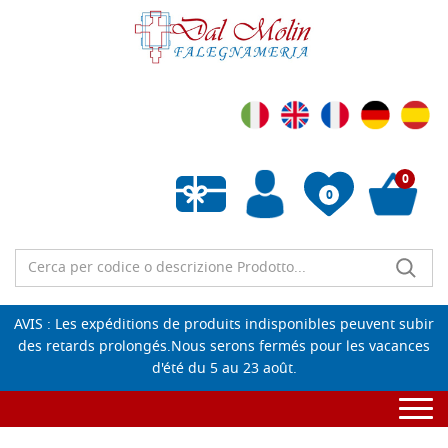
0
0
Liste de souhaits vide
AVIS : Les expéditions de produits indisponibles peuvent subir
des retards prolongés.Nous serons fermés pour les vacances
d'été du 5 au 23 août.
Togg
navi