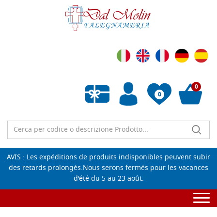
0
0
Liste de souhaits vide
AVIS : Les expéditions de produits indisponibles peuvent subir
des retards prolongés.Nous serons fermés pour les vacances
d'été du 5 au 23 août.
Togg
navi