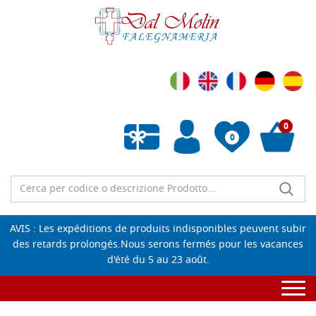
0
0
Liste de souhaits vide
AVIS : Les expéditions de produits indisponibles peuvent subir
des retards prolongés.Nous serons fermés pour les vacances
d'été du 5 au 23 août.
Togg
navi