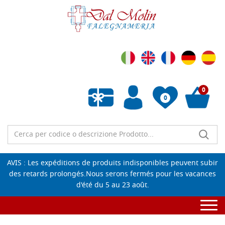
0
0
Liste de souhaits vide
AVIS : Les expéditions de produits indisponibles peuvent subir
des retards prolongés.Nous serons fermés pour les vacances
d'été du 5 au 23 août.
Togg
navi