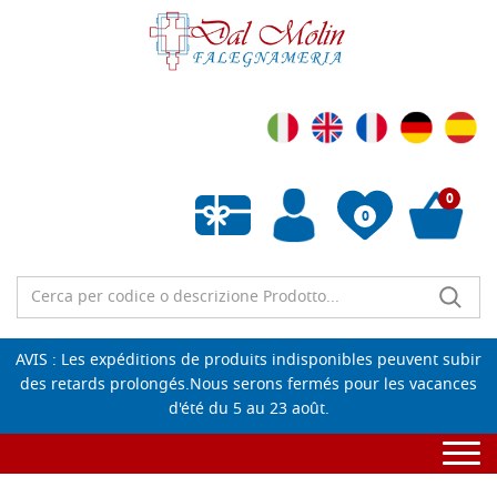
0
0
Liste de souhaits vide
AVIS : Les expéditions de produits indisponibles peuvent subir
des retards prolongés.Nous serons fermés pour les vacances
d'été du 5 au 23 août.
Togg
navi