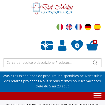
0
0
Liste de souhaits vide
AVIS : Les expéditions de produits indisponibles peuvent subir
des retards prolongés.Nous serons fermés pour les vacances
d'été du 5 au 23 août.
Togg
navi