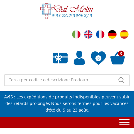
0
0
Liste de souhaits vide
AVIS : Les expéditions de produits indisponibles peuvent subir
des retards prolongés.Nous serons fermés pour les vacances
d'été du 5 au 23 août.
Togg
navi