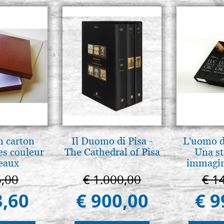
n carton
Il Duomo di Pisa -
L'uomo de
es couleur
The Cathedral of Pisa
Una st
eaux
immagini
6,00
€ 1.000,00
€ 1
3,60
€ 900,00
€ 9