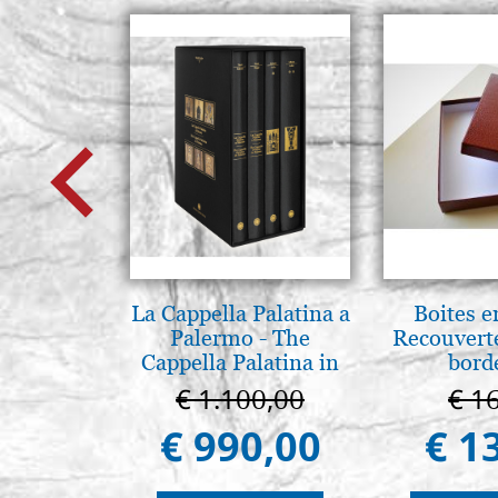
La Cappella Palatina a
Boites e
Palermo - The
Recouvert
Cappella Palatina in
bord
Palermo
€ 1.100,00
€ 1
€ 990,00
€ 1