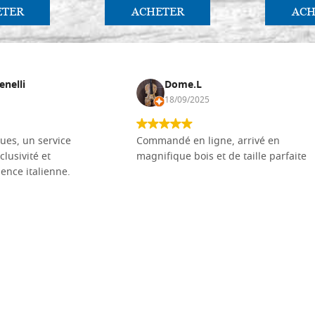
ETER
ACHETER
ACH
enelli
Dome.L
18/09/2025
ues, un service
Commandé en ligne, arrivé en
clusivité et
magnifique bois et de taille parfaite
llence italienne.