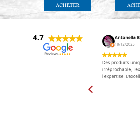
ACHETER
ACH
4.7
Daniel Vandewalle
Antonella B
27/07/2017
18/12/2025
société fiable et correcte. Très bon
Des produits uniq
matériel.
irréprochable, l'ex
l'expertise. L'exce