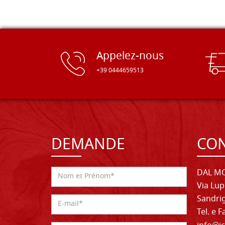
Appelez-nous
+39 0444659513
DEMANDE
CON
DAL MO
Via Lup
Sandrig
Tel. e 