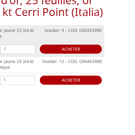
 d'or, 25 feuilles, or
kt Cerri Point (Italia)
 or jaune 23 3/4 kt
Stocker: 9 - COD. O003CERRI
e
ACHETER
 or jaune 23 3/4 kt
Stocker: 12 - COD. O004CERRI
calque
ACHETER