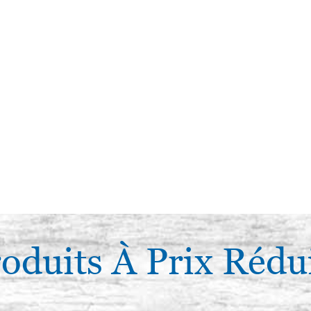
oduits À Prix Rédu