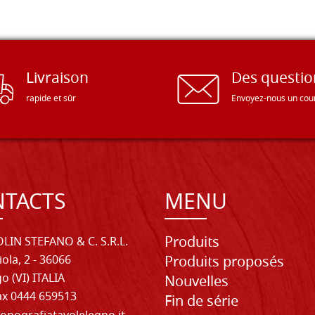
Livraison
Des questio
rapide et sûr
Envoyez-nous un cour
TACTS
MENU
Produits
LIN STEFANO & C. S.R.L.
iola, 2 - 36066
Produits proposés
o (VI) ITALIA
Nouvelles
Fax 0444 659513
Fin de série