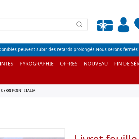
Liste de souhaits vide
sponibles peuvent subir des retards prolongés.Nous serons fermés 
INTES
PYROGRAPHIE
OFFRES
NOUVEAU
FIN DE SÉR
 CERRI POINT ITALIA