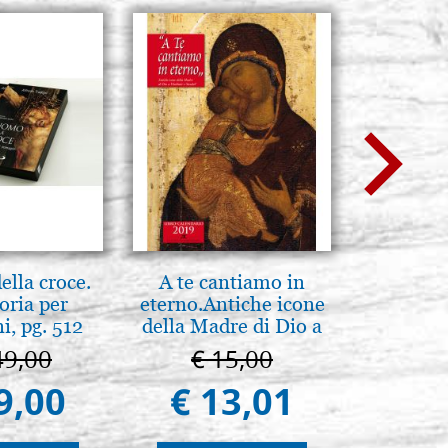
lla croce.
A te cantiamo in
Luce del
oria per
eterno.Antiche icone
pg
, pg. 512
della Madre di Dio a
Vladimir e Suzdal
49,00
€ 15,00
€ 
(libro-cal. 2019))
9,00
€ 13,01
€ 