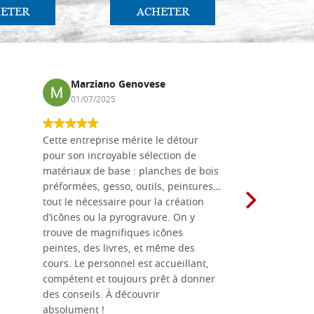
ETER
ACHETER
AC
Marziano Genovese
Anna
01/07/2025
17/02
Cette entreprise mérite le détour
Les planche
pour son incroyable sélection de
achetées e
matériaux de base : planches de bois
une menuis
préformées, gesso, outils, peintures…
achalandée
tout le nécessaire pour la création
rapport qu
d’icônes ou la pyrogravure. On y
dans une 
trouve de magnifiques icônes
dimensions
peintes, des livres, et même des
soigneusem
cours. Le personnel est accueillant,
dans les dé
compétent et toujours prêt à donner
des conseils. À découvrir
absolument !