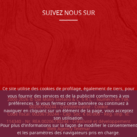
SUIVEZ NOUS SUR
Ce site utilise des cookies de profilage, également de tiers, pour
vous fournir des services et de la publicité conformes à vos
2000-
2026
© Dal Molin Stefano & C. S.R.L. - Numéro de TVA:
préférences. Si vous fermez cette bannière ou continuez à
00206730244 -
Confidentialité
-
Cookie
naviguer en cliquant sur un élément de la page, vous acceptez
Code fiscal: 00206730244 - Cap. Soc. € 60.000 - Reg. imp. VI:
son utilisation.
114340 - Nr. REA 00206730244 - Créativité et développement
Pour plus d'informations sur la façon de modifier le consentement
Web Agency Telemar
et les paramètres des navigateurs pris en charge.