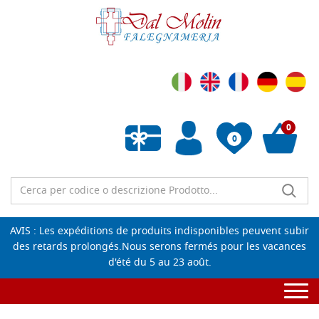
0
0
Liste de souhaits vide
AVIS : Les expéditions de produits indisponibles peuvent subir
des retards prolongés.Nous serons fermés pour les vacances
d'été du 5 au 23 août.
Togg
navi