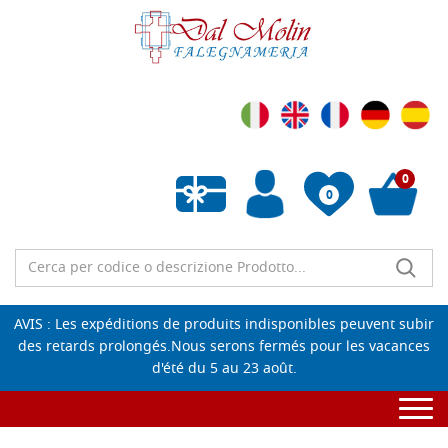
0
0
Liste de souhaits vide
AVIS : Les expéditions de produits indisponibles peuvent subir
des retards prolongés.Nous serons fermés pour les vacances
d'été du 5 au 23 août.
Togg
navi