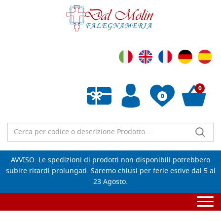
0
0
Wishlist vuota
AVVISO: Le spedizioni di prodotti non disponibili potrebbero
subire ritardi prolungati. Saremo chiusi per ferie estive dal 5 al
23 Agosto.
Togg
navi