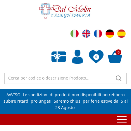
0
0
Wishlist vuota
AVVISO: Le spedizioni di prodotti non disponibili potrebbero
subire ritardi prolungati. Saremo chiusi per ferie estive dal 5 al
23 Agosto.
Togg
navi