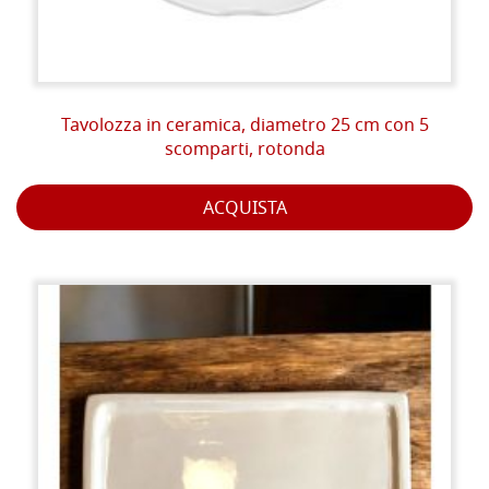
Tavolozza in ceramica, diametro 25 cm con 5
scomparti, rotonda
ACQUISTA