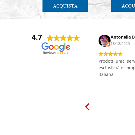
ACQUISTA
ACQU
4.7
Andrea Monguzzi
Antonella B
15/01/2025
18/12/2025
Non pratico l'iconografia, ma mi
Prodotti unici ser
cimento con il chip carving. Ho girato
esclusività e com
mari e monti online alla ricerca di
italiana.
tavole di tiglio per poter coltivare il
mio hobby, e ne ho comprate diverse
da diversi fornitori. Ho sempre speso
molto per delle tavole scadenti. Un
giorno sono finito, per caso, sul sito
della Falegnameria Dal Molin e mi si
è aperto un mondo. Tavole di tutte le
misure, e anche di forme particolari...
Ne ho ordinata qualcuna per provare