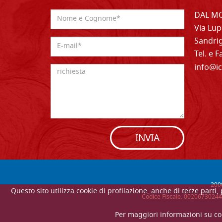
DAL MO
Via Lup
Sandrig
Tel. e 
info@ic
INVIA
200
Questo sito utilizza cookie di profilazione, anche di terze parti
Codice Fiscale: 00206730244 
Per maggiori informazioni su co