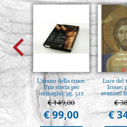
L'uomo della croce.
Luce del 
Una storia per
Icone: 
immagini, pg. 512
avanzati f
pratica.
€ 149,00
€ 3
€ 99,00
€ 3