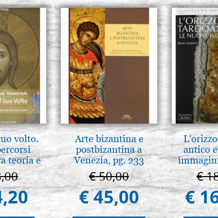
tuo volto.
Arte bizantina e
L'orizzo
percorsi
postbizantina a
antico e
ra teoria e
Venezia, pg. 233
immagini
 pg. 430
8,00
€ 50,00
€ 1
4,20
€ 45,00
€ 1