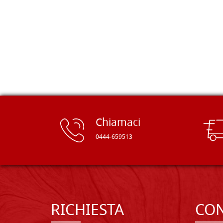
e devo dire: FINALMENTE! Finalmente
delle tavole di alta qualità, ben
rifinite e a prezzi onesti. Inserito
immediatamente nei miei preferiti il
sito, dal quale conto di ordinare
spesso :) Grazie mille!
Chiamaci
0444-659513
RICHIESTA
CON