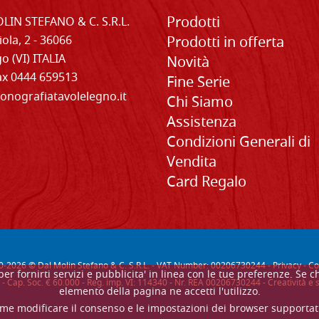
Prodotti
LIN STEFANO & C. S.R.L.
iola, 2 - 36066
Prodotti in offerta
o (VI) ITALIA
Novità
Fax 0444 659513
Fine Serie
onografiatavolelegno.it
Chi Siamo
Assistenza
Condizioni Generali di
Vendita
Card Regalo
0-
2026
© Dal Molin Stefano & C. S.R.L. - VAT Number: 00206730244 -
Privacy
-
Co
, per fornirti servizi e pubblicita' in linea con le tue preferenze. 
- Cap. Soc. € 60.000 - Reg. imp. VI: 114340 - Nr. REA 00206730244 - Creatività 
elemento della pagina ne accetti l'utilizzo.
me modificare il consenso e le impostazioni dei browser supportat