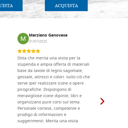
UISTA
ACQUISTA
AC
Marziano Genovese
Anna
01/07/2025
17/02
Ditta che merita una visita per la
Le tavole i
stupenda e ampia offerta di materiali
da me acqu
base da tavole di legno sagomate,
fornitissi
gessate, attrezzi e colori: tutto ciò che
per esegui
serve iper realizzare icone o opere
un ottimo 
pirografiche. Dispongono di
sono dispo
meravigliose icone dipinte, libri e
di formati
organizzano pure corsi sul tema.
l'imballagg
Personale cortese, competente e
ricevuti c
prodigo di informazioni e
Complimen
suggerimenti. Merita una visita.