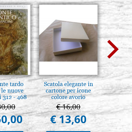
nte tardo
Scatola elegante in
Madre d
 le nuove
cartone per icone
tene
 312 - 468
colore avorio
Novgoro
80,00
€ 16,00
€ 4
60,00
€ 13,60
€ 4