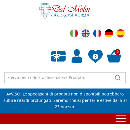
0
0
Wishlist vuota
AVVISO: Le spedizioni di prodotti non disponibili potrebbero
subire ritardi prolungati. Saremo chiusi per ferie estive dal 5 al
23 Agosto.
Togg
navi