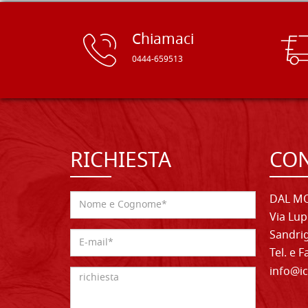
Chiamaci
0444-659513
RICHIESTA
CON
DAL MO
Via Lup
Sandrig
Tel. e 
info@ic