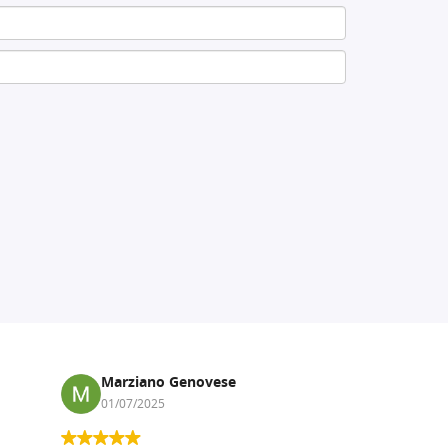
Marziano Genovese
Anna
01/07/2025
17/02