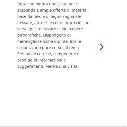
Ditta che merita una visita per la
Le tavole i
stupenda e ampia offerta di materiali
da me acqu
base da tavole di legno sagomate,
fornitissi
gessate, attrezzi e colori: tutto ciò che
per esegui
serve iper realizzare icone o opere
un ottimo 
pirografiche. Dispongono di
sono dispo
meravigliose icone dipinte, libri e
di formati
organizzano pure corsi sul tema.
l'imballagg
Personale cortese, competente e
ricevuti c
prodigo di informazioni e
Complimen
suggerimenti. Merita una visita.