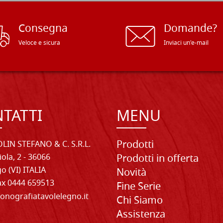
Consegna
Domande?
Veloce e sicura
Inviaci un'e-mail
TATTI
MENU
Prodotti
LIN STEFANO & C. S.R.L.
iola, 2 - 36066
Prodotti in offerta
o (VI) ITALIA
Novità
Fax 0444 659513
Fine Serie
onografiatavolelegno.it
Chi Siamo
Assistenza