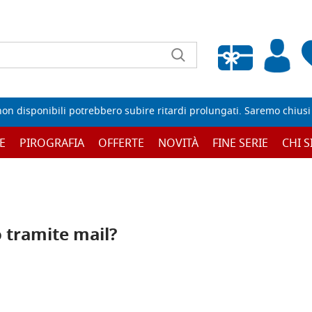
Wishlist vuota
non disponibili potrebbero subire ritardi prolungati. Saremo chiusi p
E
PIROGRAFIA
OFFERTE
NOVITÀ
FINE SERIE
CHI 
 tramite mail?