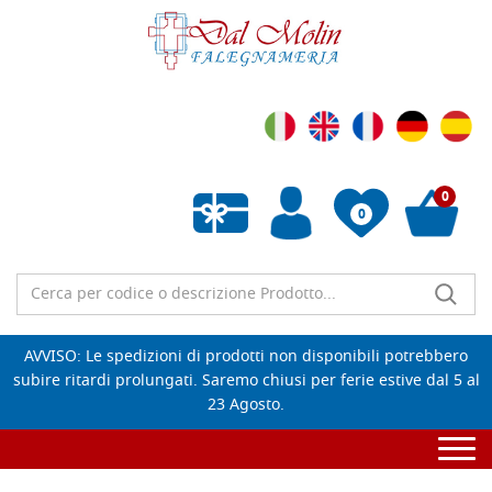
0
0
Wishlist vuota
AVVISO: Le spedizioni di prodotti non disponibili potrebbero
subire ritardi prolungati. Saremo chiusi per ferie estive dal 5 al
23 Agosto.
Togg
navi