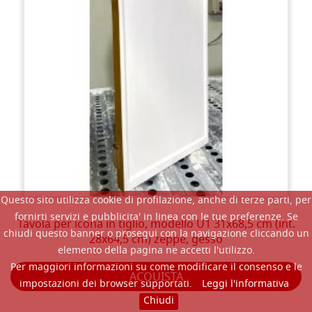
Questo sito utilizza cookie di profilazione, anche di terze parti, per
fornirti servizi e pubblicita' in linea con le tue preferenze. Se
Tavola per icona in tiglio, modello U1 31x68,5 cm (int.
chiudi questo banner o prosegui con la navigazione cliccando un
28x64,5 cm) zeppe, gesso
elemento della pagina ne accetti l'utilizzo.
Per maggiori informazioni su come modificare il consenso e le
ACQUISTA
impostazioni dei browser supportati.
Leggi l'informativa
Chiudi