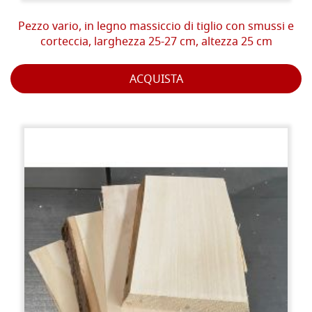
Pezzo vario, in legno massiccio di tiglio con smussi e
corteccia, larghezza 25-27 cm, altezza 25 cm
ACQUISTA