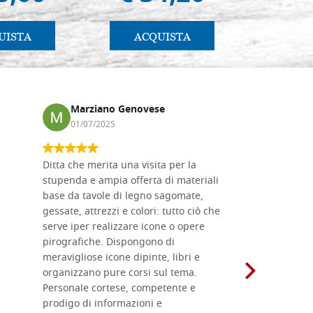
UISTA
ACQUISTA
AC
Marziano Genovese
Anna
01/07/2025
17/02
Ditta che merita una visita per la
Le tavole i
stupenda e ampia offerta di materiali
da me acqu
base da tavole di legno sagomate,
fornitissi
gessate, attrezzi e colori: tutto ciò che
per esegui
serve iper realizzare icone o opere
un ottimo 
pirografiche. Dispongono di
sono dispo
meravigliose icone dipinte, libri e
di formati
organizzano pure corsi sul tema.
l'imballagg
Personale cortese, competente e
ricevuti c
prodigo di informazioni e
Complimen