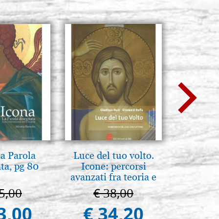
la Parola
Luce del tuo volto.
A te c
ta, pg 80
Icone: percorsi
eterno.A
avanzati fra teoria e
della Ma
pratica. pg. 430
Vladimi
5,00
€ 38,00
€ 
(libro-
3,00
€ 34,20
€ 