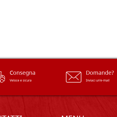
Consegna
Domande?
Veloce e sicura
Inviaci un'e-mail