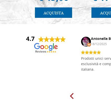
ACQUISTA
ACQU
4.7
Andrea Monguzzi
Antonella B
15/01/2025
18/12/2025
Non pratico l'iconografia, ma mi
Prodotti unici ser
cimento con il chip carving. Ho girato
esclusività e com
mari e monti online alla ricerca di
italiana.
tavole di tiglio per poter coltivare il
mio hobby, e ne ho comprate diverse
da diversi fornitori. Ho sempre speso
molto per delle tavole scadenti. Un
giorno sono finito, per caso, sul sito
della Falegnameria Dal Molin e mi si
è aperto un mondo. Tavole di tutte le