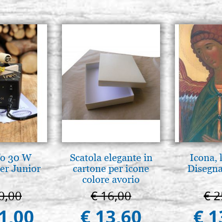
fo 30 W
Scatola elegante in
Icona, 
er Junior
cartone per icone
Disegna
colore avorio
0,00
€ 16,00
€ 2
1,00
€ 13,60
€ 1