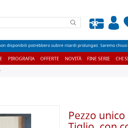
Wishlist vuota
non disponibili potrebbero subire ritardi prolungati. Saremo chiusi p
E
PIROGRAFIA
OFFERTE
NOVITÀ
FINE SERIE
CHI 
O
Pezzo unico 
Tiglio, con c