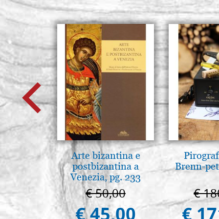
Arte bizantina e
Pirogra
postbizantina a
Brenn-pet
Venezia, pg. 233
€ 50,00
€ 18
€ 45,00
€ 17