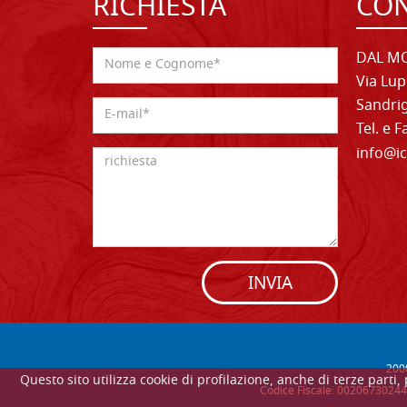
RICHIESTA
CON
DAL MO
Via Lup
Sandrig
Tel. e 
info@ic
INVIA
200
Questo sito utilizza cookie di profilazione, anche di terze parti
Codice Fiscale: 00206730244 