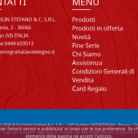
TATTI
MENU
Prodotti
LIN STEFANO & C. S.R.L.
iola, 2 - 36066
Prodotti in offerta
o (VI) ITALIA
Novità
Fax 0444 659513
Fine Serie
onografiatavolelegno.it
Chi Siamo
Assistenza
Condizioni Generali di
Vendita
Card Regalo
0-
2026
© Dal Molin Stefano & C. S.R.L. - VAT Number: 00206730244 -
Privacy
-
Co
, per fornirti servizi e pubblicita' in linea con le tue preferenze. 
- Cap. Soc. € 60.000 - Reg. imp. VI: 114340 - Nr. REA 00206730244 - Creatività 
elemento della pagina ne accetti l'utilizzo.