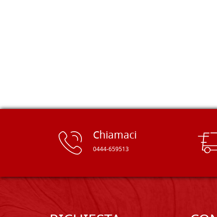
misure, e anche di forme particolari...
Ne ho ordinata qualcuna per provare
e devo dire: FINALMENTE! Finalmente
delle tavole di alta qualità, ben
rifinite e a prezzi onesti. Inserito
immediatamente nei miei preferiti il
sito, dal quale conto di ordinare
spesso :) Grazie mille!
Chiamaci
0444-659513