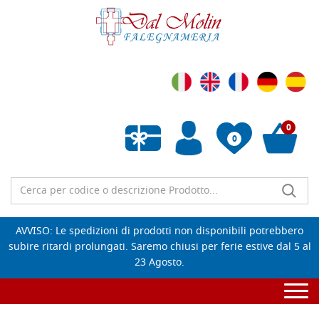
0
0
Wishlist vuota
AVVISO: Le spedizioni di prodotti non disponibili potrebbero
subire ritardi prolungati. Saremo chiusi per ferie estive dal 5 al
23 Agosto.
Togg
navi