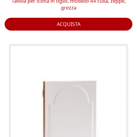
Tavola per icona in tiglio, modello R4 culla, zeppe,
grezza
ACQUISTA