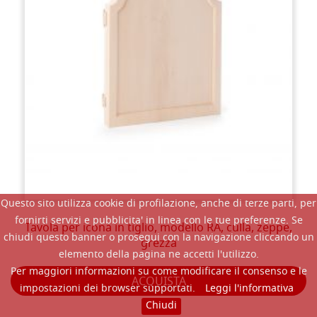
Questo sito utilizza cookie di profilazione, anche di terze parti, per
fornirti servizi e pubblicita' in linea con le tue preferenze. Se
Tavola per icona in tiglio, modello RA, culla, zeppe,
chiudi questo banner o prosegui con la navigazione cliccando un
grezza
elemento della pagina ne accetti l'utilizzo.
Per maggiori informazioni su come modificare il consenso e le
ACQUISTA
impostazioni dei browser supportati.
Leggi l'informativa
Chiudi