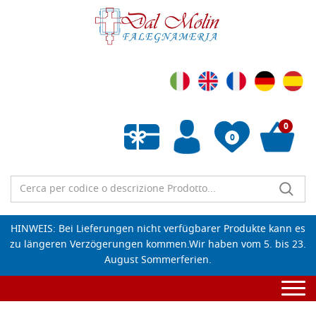
0
0
Wunschliste leeren
HINWEIS: Bei Lieferungen nicht verfügbarer Produkte kann es
zu längeren Verzögerungen kommen.Wir haben vom 5. bis 23.
August Sommerferien.
Togg
navi