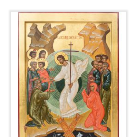
Renaissance-Malerei der Fall ist.
Zum Malen werden weiche und
elastische Eichhörnchen- oder Marderpinsel verwendet.
Zuerst werden
die Hintergrundfarben im dunkelsten Farbton verteilt und dann zu
"Glanzlichtern" übergegangen, dh zunehmend begrenzte Bereiche werden
aufgehellt, um ein Gefühl von Volumen zu erzeugen, als ob alles von
innen beleuchtet wäre.
Die verwendeten Materialien stammen aus der Tier-,
Pflanzen- und Mineralwelt.
Die Pigmente sind Erde und Ocker
oder Mineralien wie Malachit, Lapislazuli, Zinnober, Dioptase,
Azurit usw.
Die Emulsion, mit der die Farben schmelzen, besteht
aus Eigelb, Weißwein und Lavendelessenz.
Das Licht betont die wichtigen Punkte, die nach einer
theologischen Bedeutung hervorstechen müssen, und bezeichnet
die Transzendenz der dargestellten Person, die das Licht selbst
überträgt und es nicht wie in den Darstellungen der westlichen
Kunst von außen empfängt.