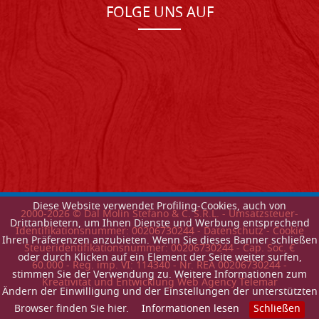
FOLGE UNS AUF
Diese Website verwendet Profiling-Cookies, auch von
2000-
2026
© Dal Molin Stefano & C. S.R.L. - Umsatzsteuer-
Drittanbietern, um Ihnen Dienste und Werbung entsprechend
Identifikationsnummer: 00206730244 -
Datenschutz
-
Cookie
Ihren Präferenzen anzubieten. Wenn Sie dieses Banner schließen
Steueridentifikationsnummer: 00206730244 - Cap. Soc. €
oder durch Klicken auf ein Element der Seite weiter surfen,
60.000 - Reg. imp. VI: 114340 - Nr. REA 00206730244 -
stimmen Sie der Verwendung zu. Weitere Informationen zum
Kreativitat und Entwicklung Web Agency Telemar
Ändern der Einwilligung und der Einstellungen der unterstützten
Browser finden Sie hier.
Informationen lesen
Schließen