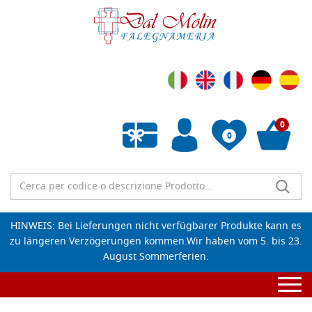
0
0
Wunschliste leeren
HINWEIS: Bei Lieferungen nicht verfügbarer Produkte kann es
zu längeren Verzögerungen kommen.Wir haben vom 5. bis 23.
August Sommerferien.
Togg
navi