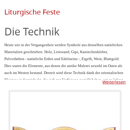
Liturgische Feste
Die Technik
Heute wie in der Vergangenheit werden Symbole aus denselben natürlichen
Materialien geschrieben: Holz, Leinwand, Gips, Kaninchenkleber,
Pulverfarben - natürliche Erden und Edelsteine ​​-, Eigelb, Wein, Blattgold.
Dies waren die Elemente, aus denen die antike Malerei sowohl im Osten als
auch im Westen bestand. Derzeit wird diese Technik dank der orientalischen
Meister wiederentdeckt, die sich zur Verfügung gestellt haben, um zu lehren,
Weiterlesen
was ihre Tradition immer bewahrt und weitergegeben hat. Die Bedeutung der
Wiederherstellung alter Techniken ergibt sich aus zwei grundlegenden
Bedeutungen: Erstens, dass alle Materialien eine symbolische Bedeutung
haben, die fehlen würde, wenn sie durch moderne Produkte ersetzt würden;
zweitens, dass selbst aus technischer Sicht das Potenzial dieser Materialien
nicht mit anderen Produkten erzielt werden kann, die meistens synthetisch
sind und daher weder Leben noch Licht enthalten. Dies sind im Wesentlichen