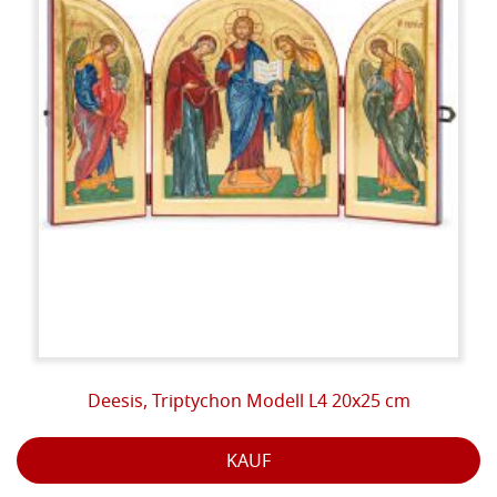
die Gründe, warum die alte Kunst der Ikonen uns nach den Restaurierungen
des letzten halben Jahrhunderts Meisterwerke gezeigt hat, die noch intakt
sind, wie sie waren, als sie gemalt wurden. Die Güte der verwendeten Zutaten
hat es diesen Gemälden ermöglicht, über die Jahrhunderte zu halten und das
in ihnen vorhandene materialisierte Licht unverändert zu lassen.
PHASEN:
Zeichnung wird auf dem Nadelstreifenhintergrund nachgezeichnet und
anschließend mit einem Punkt graviert, um die zu vergoldenden Räume
ab
zugrenzen.
Dann fahren wir mit der Vergoldung fort, die auf verschiedene Arten
erfolgen kann: mit der Methode der Bolus- oder Missionsvergoldung.
Vergoldung hat eine dekorative und auch eine symbolische Funktion:
Gold symbolisiert das ungeschaffene Licht Gottes.
Deesis, Triptychon Modell L4 20x25 cm
Die Farbe wird mit der sogenannten "Aufhellungstechnik" aufgetragen,
die darin besteht, mehrere Farben zu überlappen und von den dunkelsten
KAUF
zu den hellsten Farbtönen überzugehen.
Die Formen werden also durch
Licht und nicht durch Schatten modelliert, wie dies in der europäischen