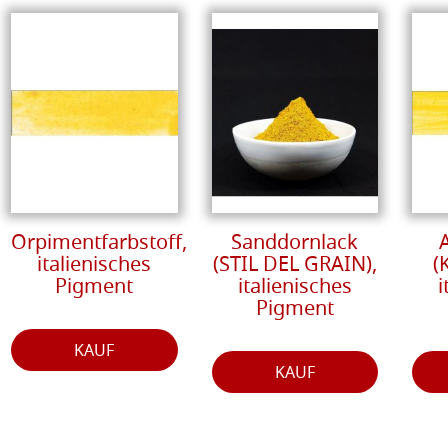
Orpimentfarbstoff,
Sanddornlack
italienisches
(STIL DEL GRAIN),
(
Pigment
italienisches
i
Pigment
KAUF
KAUF