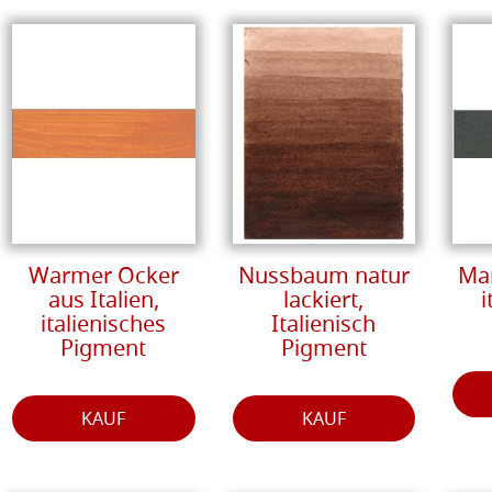
Warmer Ocker
Nussbaum natur
Ma
aus Italien,
lackiert,
i
italienisches
Italienisch
Pigment
Pigment
KAUF
KAUF