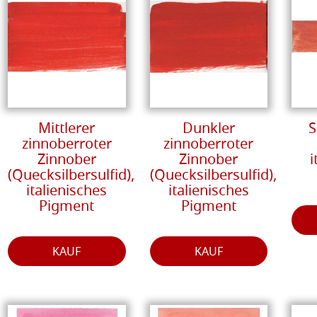
Mittlerer
Dunkler
S
zinnoberroter
zinnoberroter
Zinnober
Zinnober
i
(Quecksilbersulfid),
(Quecksilbersulfid),
italienisches
italienisches
Pigment
Pigment
KAUF
KAUF