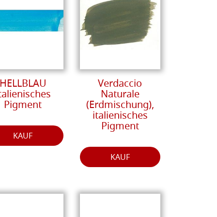
HELLBLAU
Verdaccio
talienisches
Naturale
Pigment
(Erdmischung),
italienisches
Pigment
KAUF
KAUF