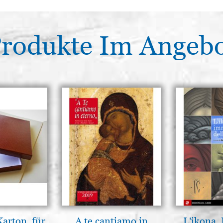
rodukte Im Angeb
Karton, für
A te cantiamo in
L'ikona.