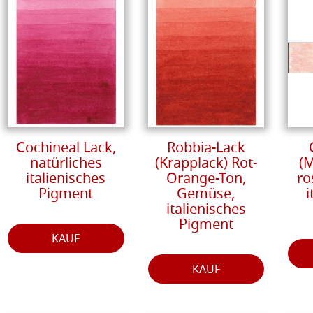
Cochineal Lack,
Robbia-Lack
natürliches
(Krapplack) Rot-
(
italienisches
Orange-Ton,
ro
Pigment
Gemüse,
i
italienisches
Pigment
KAUF
KAUF