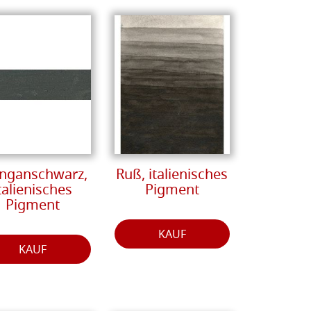
nganschwarz,
Ruß, italienisches
talienisches
Pigment
Pigment
KAUF
KAUF