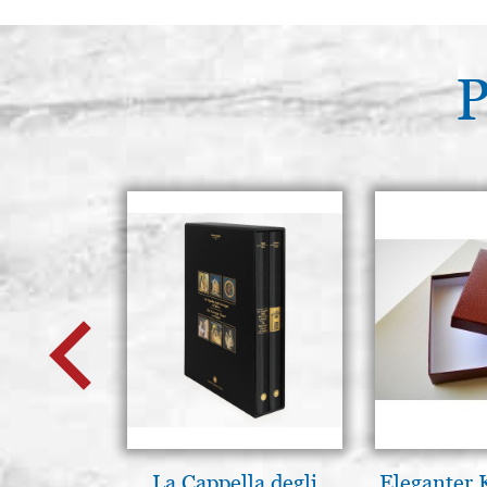
P
La Cappella degli
Eleganter 