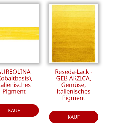
AUREOLINA
Reseda-Lack -
Kobaltbasis),
GEB ARZICA,
talienisches
Gemüse,
Pigment
italienisches
Pigment
KAUF
KAUF