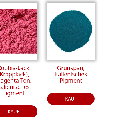
Robbia-Lack
Grünspan,
(Krapplack),
italienisches
agenta-Ton,
Pigment
talienisches
Pigment
KAUF
KAUF