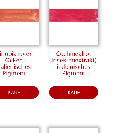
inopia roter
Cochinealrot
Ocker,
(Insektenextrakt),
talienisches
italienisches
Pigment
Pigment
KAUF
KAUF