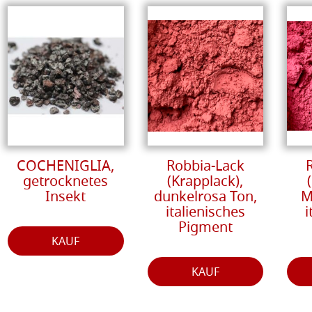
COCHENIGLIA,
Robbia-Lack
getrocknetes
(Krapplack),
Insekt
dunkelrosa Ton,
M
italienisches
i
Pigment
KAUF
KAUF