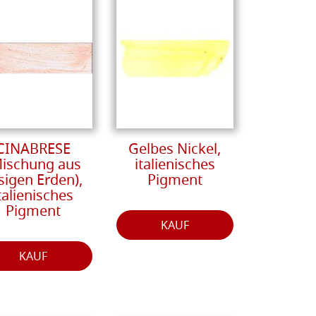
CINABRESE
Gelbes Nickel,
Mischung aus
italienisches
sigen Erden),
Pigment
talienisches
Pigment
KAUF
KAUF