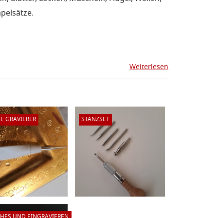
pelsätze.
Weiterlesen
E GRAVIERER
STANZSET
che Mehrwertsteuer von 22%.
er gemäß Artikel 41 des Gesetzesdekrets Nr. 331/93 unterliegen -
rnummer (siehe auf dieser
abe A des Präsidialdekrets 633/72.
HES UND EINGRAVIEREN