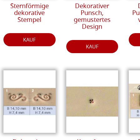
Sternförmige
Dekorativer
dekorative
Punsch,
Pu
Stempel
gemustertes
Design
KAUF
KAUF