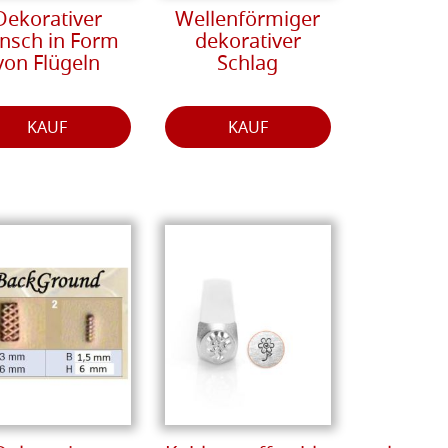
Dekorativer
Wellenförmiger
nsch in Form
dekorativer
von Flügeln
Schlag
KAUF
KAUF