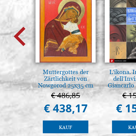
Muttergottes der
L'ikona.
Zärtlichkeit von
dell'Invi
Nowgorod 25x35 cm
Giancarlo 
€ 486,85
€ 1
€ 438,17
€ 1
KAUF
KA