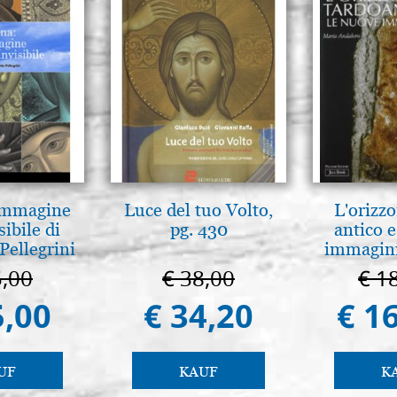
 Immagine
Luce del tuo Volto,
L'orizzo
sibile di
pg. 430
antico e
Pellegrini
immagini
5,00
€ 38,00
€ 1
5,00
€ 34,20
€ 1
UF
KAUF
K