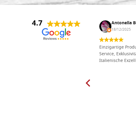
4.7
Anna Maria Negri
Antonella B
17/02/2025
18/12/2025
Die Massivholzbretter aus
Einzigartige Produ
Lindenholz, die ich online im gut
Service, Exklusivi
sortierten Tischlereigeschäft Dal
Italienische Exzel
Molin zum Schnitzen bestellt habe,
sind preiswert und in vielen Größen
erhältlich. Die Produkte waren zudem
sorgfältig verpackt und wurden
pünktlich geliefert. Herzlichen
Glückwunsch!