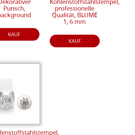
Dekorativer
Kohlenstoffstahlstempel,
Punsch,
professionelle
background
Qualität, BLUME
1, 6 mm
KAUF
KAUF
lenstoffstahlstempel,