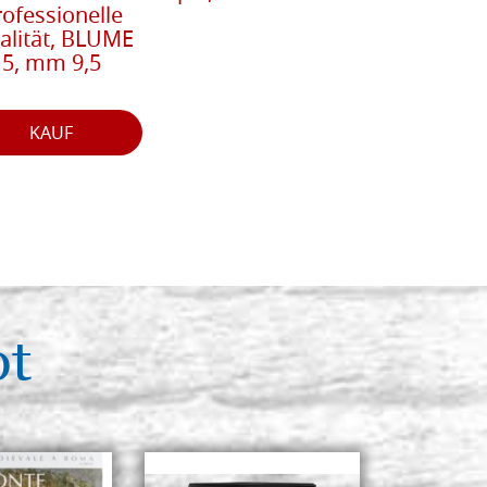
rofessionelle
alität, BLUME
5, mm 9,5
KAUF
ot