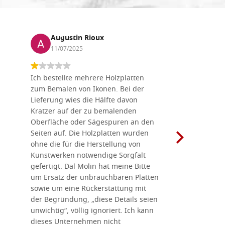
Augustin Rioux
Marz
11/07/2025
01/07
Ich bestellte mehrere Holzplatten
Dieses Un
zum Bemalen von Ikonen. Bei der
seiner wun
Lieferung wies die Hälfte davon
Auswahl a
Kratzer auf der zu bemalenden
Besuch we
Oberfläche oder Sägespuren an den
Holzplatte
Seiten auf. Die Holzplatten wurden
Werkzeugen
ohne die für die Herstellung von
man alles,
Kunstwerken notwendige Sorgfalt
Ikonenher
gefertigt. Dal Molin hat meine Bitte
benötigt.
um Ersatz der unbrauchbaren Platten
bemalten 
sowie um eine Rückerstattung mit
das Unter
der Begründung, „diese Details seien
diesem The
unwichtig“, völlig ignoriert. Ich kann
sind freun
dieses Unternehmen nicht
geben gern