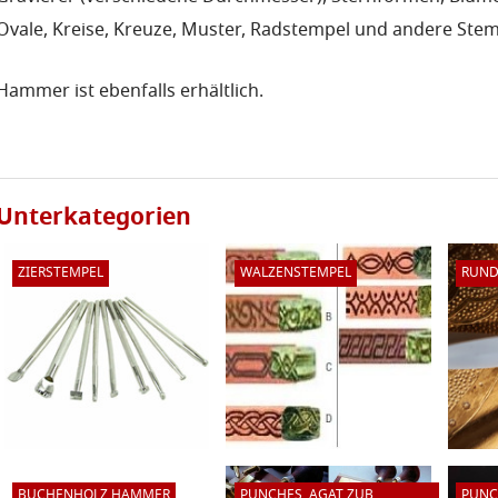
Ovale, Kreise, Kreuze, Muster, Radstempel und andere Stem
Hammer ist ebenfalls erhältlich.
Unterkategorien
ZIERSTEMPEL
WALZENSTEMPEL
RUND
Für italienische Kunden und europäische Privatpersonen enthalten die Preise eine italienis
Für europäische (nicht italienische) Fachkräfte und Unternehmen, die nicht der Mehrwertsteu
umgekehrte Änderung mit der bei VIES registrierten innergemeinschaftlichen Mehrwertsteue
Website)
:
http://ec.europa.eu/taxation_customs/vies/?locale=it.
Für Nicht-EU-Kunden unterliegen die Preise nicht der Mehrwertsteuer gemäß Artikel 8 Buchst
BUCHENHOLZ HAMMER
PUNCHES, AGAT ZUB
PUNC