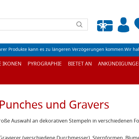
Wunschliste leeren
arer Produkte kann es zu längeren Verzögerungen kommen.Wir ha
E IKONEN
PYROGRAPHIE
BIETET AN
ANKÜNDIGUNGE
Punches und Gravers
roße Auswahl an dekorativen Stempeln in verschiedenen F
Gravierer (verschiedene Durchmesser), Sternformen, Blumen,