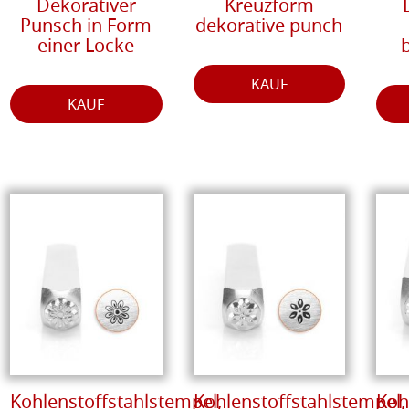
Dekorativer
Kreuzform
Punsch in Form
dekorative punch
einer Locke
KAUF
KAUF
Kohlenstoffstahlstempel,
Kohlenstoffstahlstempel,
Koh