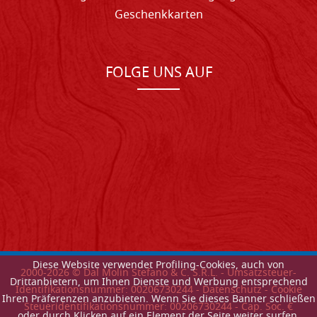
Geschenkkarten
FOLGE UNS AUF
Diese Website verwendet Profiling-Cookies, auch von
2000-
2026
© Dal Molin Stefano & C. S.R.L. - Umsatzsteuer-
Drittanbietern, um Ihnen Dienste und Werbung entsprechend
Identifikationsnummer: 00206730244 -
Datenschutz
-
Cookie
Ihren Präferenzen anzubieten. Wenn Sie dieses Banner schließen
Steueridentifikationsnummer: 00206730244 - Cap. Soc. €
oder durch Klicken auf ein Element der Seite weiter surfen,