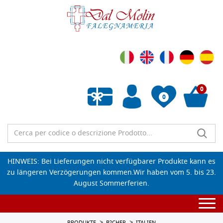
0
0
Wunschliste leeren
HINWEIS: Bei Lieferungen nicht verfügbarer Produkte kann es
zu längeren Verzögerungen kommen.Wir haben vom 5. bis 23.
August Sommerferien.
Togg
navi