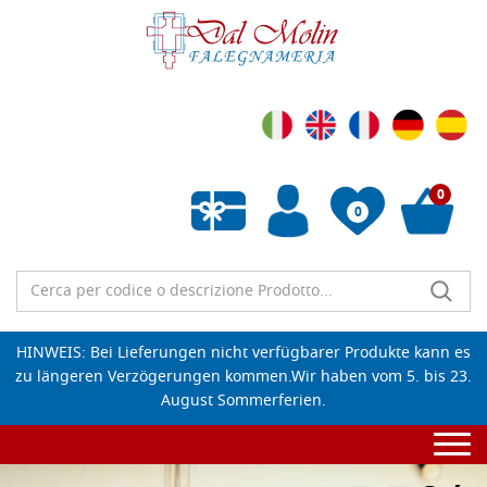
0
0
Wunschliste leeren
HINWEIS: Bei Lieferungen nicht verfügbarer Produkte kann es
zu längeren Verzögerungen kommen.Wir haben vom 5. bis 23.
August Sommerferien.
Togg
navi