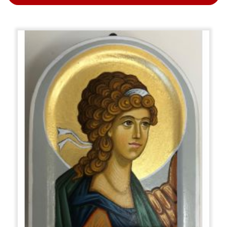
graviert, um die zu vergoldenden Räume abzugrenzen.
Dann fahren wir mit der Vergoldung fort, die auf
verschiedene Arten erfolgen kann: mit der Methode
der Bolus- oder Missionsvergoldung. Vergoldung hat
eine dekorative und auch eine symbolische Funktion:
Gold symbolisiert das ungeschaffene Licht Gottes.
Die Farbe wird mit der sogenannten
"Aufhellungstechnik" aufgetragen, die darin besteht,
mehrere Farben zu überlappen und von den
dunkelsten zu den hellsten Farbtönen überzugehen.
Die Formen werden also durch Licht und nicht durch
Schatten modelliert, wie dies in der europäischen
Renaissance-Malerei der Fall ist. Zum Malen werden
weiche und elastische Eichhörnchen- oder
Marderpinsel verwendet. Zuerst werden die
Hintergrundfarben im dunkelsten Farbton verteilt und
dann zu "Glanzlichtern" übergegangen, dh