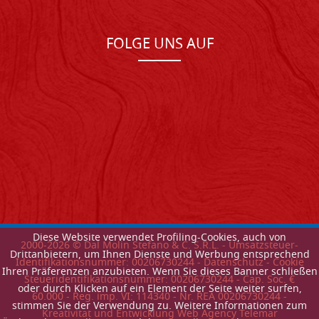
FOLGE UNS AUF
Diese Website verwendet Profiling-Cookies, auch von
2000-
2026
© Dal Molin Stefano & C. S.R.L. - Umsatzsteuer-
Drittanbietern, um Ihnen Dienste und Werbung entsprechend
Identifikationsnummer: 00206730244 -
Datenschutz
-
Cookie
Ihren Präferenzen anzubieten. Wenn Sie dieses Banner schließen
Steueridentifikationsnummer: 00206730244 - Cap. Soc. €
oder durch Klicken auf ein Element der Seite weiter surfen,
60.000 - Reg. imp. VI: 114340 - Nr. REA 00206730244 -
stimmen Sie der Verwendung zu. Weitere Informationen zum
Kreativitat und Entwicklung Web Agency Telemar