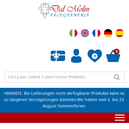
0
0
Wunschliste leeren
HINWEIS: Bei Lieferungen nicht verfügbarer Produkte kann es
zu längeren Verzögerungen kommen.Wir haben vom 5. bis 23.
August Sommerferien.
Togg
navi