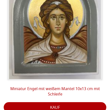
moderne Produkte ersetzt würden; zweitens, dass
selbst aus technischer Sicht das Potenzial dieser
Materialien nicht mit anderen Produkten erzielt
werden kann, die meistens synthetisch sind und daher
weder Leben noch Licht enthalten. Dies sind im
Wesentlichen die Gründe, warum die alte Kunst der
Ikonen uns nach den Restaurierungen des letzten
halben Jahrhunderts gezeigt hat, dass Meisterwerke
noch intakt sind, wie sie waren, als sie gemalt wurden.
Die Güte der verwendeten Zutaten hat es diesen
Gemälden ermöglicht, über die Jahrhunderte zu halten
und das in ihnen vorhandene materialisierte Licht
unverändert zu lassen.
PHASEN:
Miniatur Engel mit weißem Mantel 10x13 cm mit
Schleife
Das Design wird auf dem Nadelstreifenhintergrund
nachgezeichnet und anschließend mit einem Punkt
KAUF