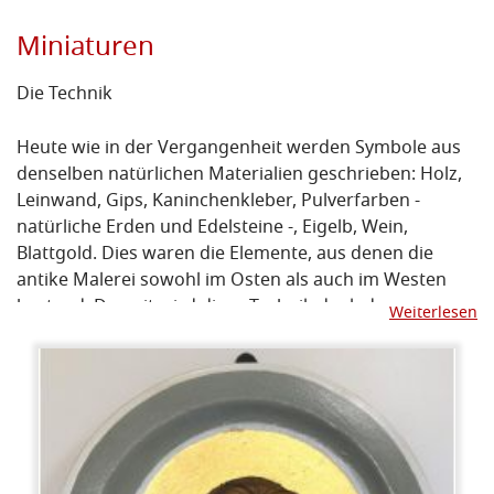
Miniaturen
Die Technik
Heute wie in der Vergangenheit werden Symbole aus
denselben natürlichen Materialien geschrieben: Holz,
Leinwand, Gips, Kaninchenkleber, Pulverfarben -
natürliche Erden und Edelsteine ​​-, Eigelb, Wein,
Blattgold. Dies waren die Elemente, aus denen die
antike Malerei sowohl im Osten als auch im Westen
bestand. Derzeit wird diese Technik dank der
Weiterlesen
orientalischen Meister wiederentdeckt, die sich zur
Verfügung gestellt haben, um zu lehren, was ihre
Tradition immer bewahrt und weitergegeben hat. Die
Bedeutung der Wiederherstellung alter Techniken
ergibt sich aus zwei grundlegenden Bedeutungen:
Erstens, dass alle Materialien eine symbolische
Bedeutung haben, die fehlen würde, wenn sie durch