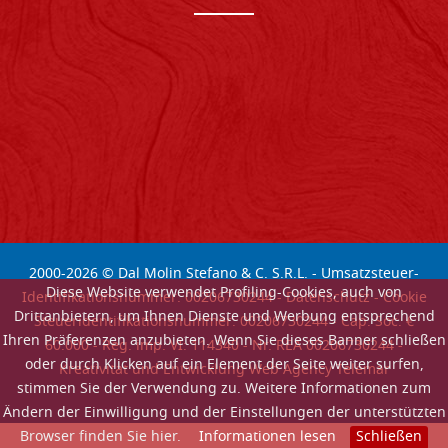
2000-
2026
© Dal Molin Stefano & C. S.R.L. - Umsatzsteuer-
Diese Website verwendet Profiling-Cookies, auch von
Identifikationsnummer: 00206730244 -
Datenschutz
-
Cookie
Drittanbietern, um Ihnen Dienste und Werbung entsprechend
Steueridentifikationsnummer: 00206730244 - Cap. Soc. €
Ihren Präferenzen anzubieten. Wenn Sie dieses Banner schließen
60.000 - Reg. imp. VI: 114340 - Nr. REA 00206730244 -
oder durch Klicken auf ein Element der Seite weiter surfen,
Kreativitat und Entwicklung Web Agency Telemar
stimmen Sie der Verwendung zu. Weitere Informationen zum
Ändern der Einwilligung und der Einstellungen der unterstützten
Browser finden Sie hier.
Informationen lesen
Schließen