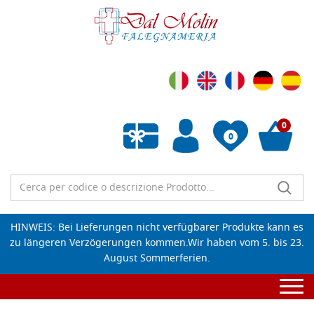
0
0
Wunschliste leeren
HINWEIS: Bei Lieferungen nicht verfügbarer Produkte kann es
zu längeren Verzögerungen kommen.Wir haben vom 5. bis 23.
August Sommerferien.
Togg
navi