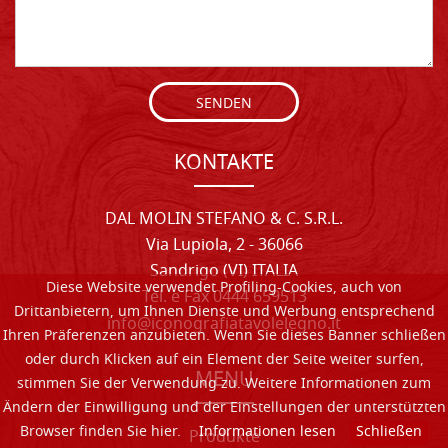
SENDEN
KONTAKTE
DAL MOLIN STEFANO & C. S.R.L.
Via Lupiola, 2 - 36066
Sandrigo (VI) ITALIA
Diese Website verwendet Profiling-Cookies, auch von
Tel. e Fax 0444 659513
Drittanbietern, um Ihnen Dienste und Werbung entsprechend
info@iconografiatavolelegno.it
Ihren Präferenzen anzubieten. Wenn Sie dieses Banner schließen
oder durch Klicken auf ein Element der Seite weiter surfen,
MENU
stimmen Sie der Verwendung zu. Weitere Informationen zum
Ändern der Einwilligung und der Einstellungen der unterstützten
Browser finden Sie hier.
Informationen lesen
Schließen
Produkte