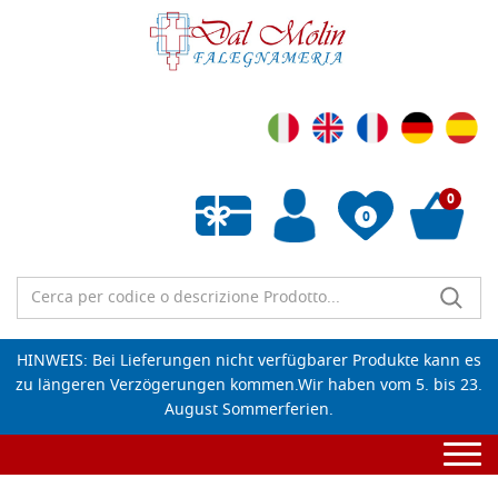
0
0
Wunschliste leeren
HINWEIS: Bei Lieferungen nicht verfügbarer Produkte kann es
zu längeren Verzögerungen kommen.Wir haben vom 5. bis 23.
August Sommerferien.
Togg
navi