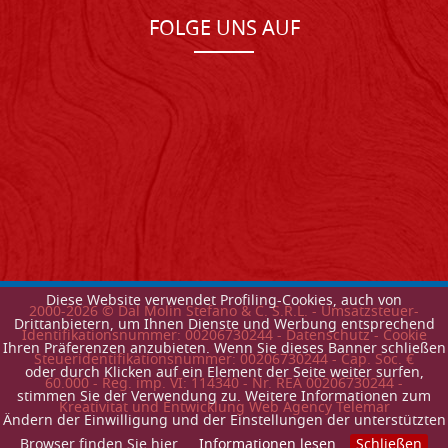
FOLGE UNS AUF
Diese Website verwendet Profiling-Cookies, auch von
2000-
2026
© Dal Molin Stefano & C. S.R.L. - Umsatzsteuer-
Drittanbietern, um Ihnen Dienste und Werbung entsprechend
Identifikationsnummer: 00206730244 -
Datenschutz
-
Cookie
Ihren Präferenzen anzubieten. Wenn Sie dieses Banner schließen
Steueridentifikationsnummer: 00206730244 - Cap. Soc. €
oder durch Klicken auf ein Element der Seite weiter surfen,
60.000 - Reg. imp. VI: 114340 - Nr. REA 00206730244 -
stimmen Sie der Verwendung zu. Weitere Informationen zum
Kreativitat und Entwicklung Web Agency Telemar
Ändern der Einwilligung und der Einstellungen der unterstützten
Browser finden Sie hier.
Informationen lesen
Schließen