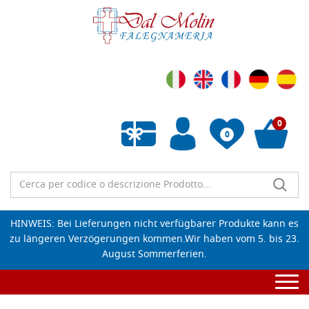
0
0
Wunschliste leeren
HINWEIS: Bei Lieferungen nicht verfügbarer Produkte kann es
zu längeren Verzögerungen kommen.Wir haben vom 5. bis 23.
August Sommerferien.
Togg
navi