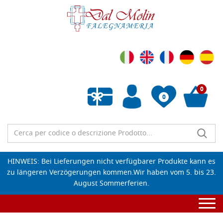
0
0
Wunschliste leeren
HINWEIS: Bei Lieferungen nicht verfügbarer Produkte kann es
zu längeren Verzögerungen kommen.Wir haben vom 5. bis 23.
August Sommerferien.
Togg
navi