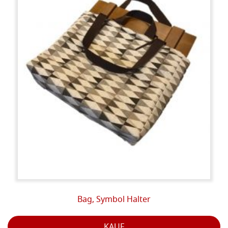
Für italienische Kunden und europäische Privatpersonen enthalten die Preise eine
italienische Mehrwertsteuer von 22%.
Für europäische (nicht italienische) Fachkräfte und Unternehmen, die nicht der
Mehrwertsteuer gemäß Artikel 41 des Gesetzesdekrets Nr. 331/93 unterliegen -
umgekehrte Änderung mit der bei VIES registrierten innergemeinschaftlichen
Mehrwertsteuernummer (siehe auf dieser
Website)
:
http://ec.europa.eu/taxation_customs/vies/?locale=it.
Für Nicht-EU-Kunden unterliegen die Preise nicht der Mehrwertsteuer gemäß Artikel 8
Buchstabe A des Präsidialdekrets 633/72.
Bag, Symbol Halter
KAUF