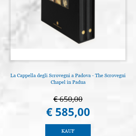
La Cappella degli Scrovegni a Padova - The Scrovegni
A
Chapel in Padua
€ 650,00
€ 585,00
KAUF