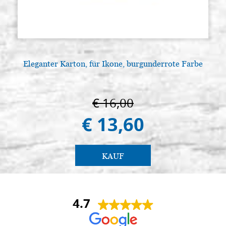
Eleganter Karton, für Ikone, burgunderrote Farbe
L
€ 16,00
€ 13,60
KAUF
4.7