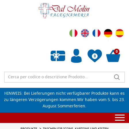
0
0
Wunschliste leeren
HINWEIS: Bei Lieferungen nicht verfügbarer Produkte kann es
zu längeren Verzögerungen kommen.Wir haben vom 5. bis 23.
August Sommerferien.
Togg
navi