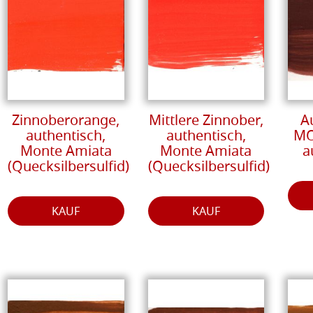
Zinnoberorange,
Mittlere Zinnober,
A
authentisch,
authentisch,
MO
Monte Amiata
Monte Amiata
a
(Quecksilbersulfid)
(Quecksilbersulfid)
KAUF
KAUF