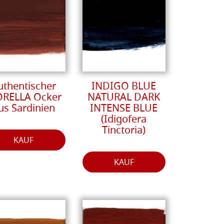
uthentischer
INDIGO BLUE
RELLA Ocker
NATURAL DARK
us Sardinien
INTENSE BLUE
(Idigofera
Tinctoria)
KAUF
KAUF