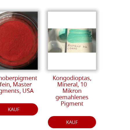
noberpigment
Kongodioptas,
 fein, Master
Mineral, 10
gments, USA
Mikron
gemahlenes
Pigment
KAUF
KAUF