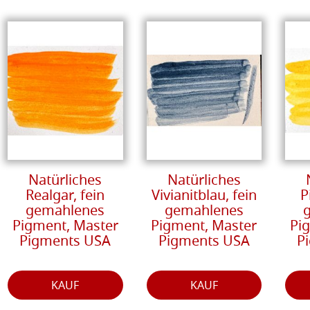
Natürliches
Natürliches
Realgar, fein
Vivianitblau, fein
P
gemahlenes
gemahlenes
Pigment, Master
Pigment, Master
Pi
Pigments USA
Pigments USA
P
KAUF
KAUF