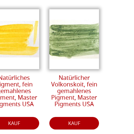
Natürliches
Natürlicher
igment, fein
Volkonskoit, fein
gemahlenes
gemahlenes
gment, Master
Pigment, Master
igments USA
Pigments USA
KAUF
KAUF