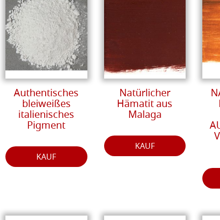
Authentisches
Natürlicher
N
bleiweißes
Hämatit aus
italienisches
Malaga
Pigment
A
KAUF
KAUF