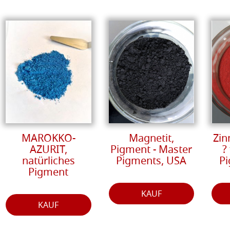
MAROKKO-
Magnetit,
Zin
AZURIT,
Pigment - Master
?
natürliches
Pigments, USA
Pi
Pigment
KAUF
KAUF