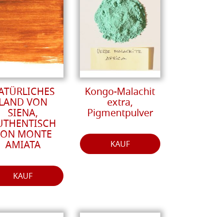
ATÜRLICHES
Kongo-Malachit
LAND VON
extra,
SIENA,
Pigmentpulver
UTHENTISCH
VON MONTE
AMIATA
KAUF
KAUF