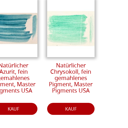
Natürlicher
Natürlicher
Azurit, fein
Chrysokoll, fein
gemahlenes
gemahlenes
gment, Master
Pigment, Master
igments USA
Pigments USA
KAUF
KAUF