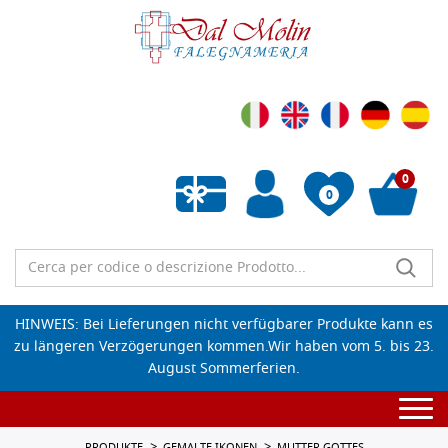
0
0
Wunschliste leeren
HINWEIS: Bei Lieferungen nicht verfügbarer Produkte kann es
zu längeren Verzögerungen kommen.Wir haben vom 5. bis 23.
August Sommerferien.
Togg
navi