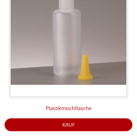
Plastikmischflasche
KAUF