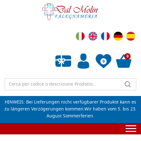
0
0
Wunschliste leeren
HINWEIS: Bei Lieferungen nicht verfügbarer Produkte kann es
zu längeren Verzögerungen kommen.Wir haben vom 5. bis 23.
August Sommerferien.
Togg
navi