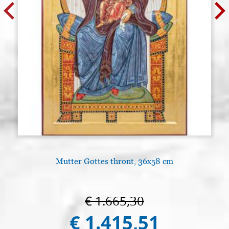
Mutter Gottes thront, 36x58 cm
L
€ 1.665,30
€ 1.415,51