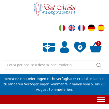
0
0
Wunschliste leeren
HINWEIS: Bei Lieferungen nicht verfügbarer Produkte kann es
zu längeren Verzögerungen kommen.Wir haben vom 5. bis 23.
August Sommerferien.
Togg
navi