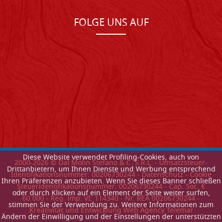
FOLGE UNS AUF
Diese Website verwendet Profiling-Cookies, auch von
2000-
2026
© Dal Molin Stefano & C. S.R.L. - Umsatzsteuer-
Drittanbietern, um Ihnen Dienste und Werbung entsprechend
Identifikationsnummer: 00206730244 -
Datenschutz
-
Cookie
Ihren Präferenzen anzubieten. Wenn Sie dieses Banner schließen
Steueridentifikationsnummer: 00206730244 - Cap. Soc. €
oder durch Klicken auf ein Element der Seite weiter surfen,
60.000 - Reg. imp. VI: 114340 - Nr. REA 00206730244 -
stimmen Sie der Verwendung zu. Weitere Informationen zum
Kreativitat und Entwicklung Web Agency Telemar
Ändern der Einwilligung und der Einstellungen der unterstützten