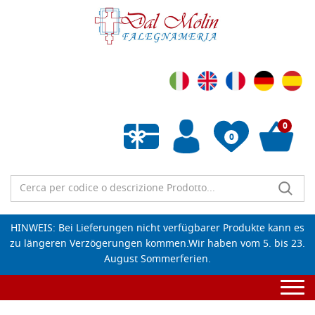
0
0
Wunschliste leeren
HINWEIS: Bei Lieferungen nicht verfügbarer Produkte kann es
zu längeren Verzögerungen kommen.Wir haben vom 5. bis 23.
August Sommerferien.
Togg
navi