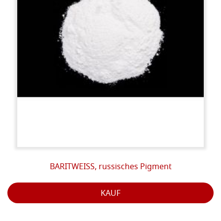
BARITWEISS, russisches Pigment
KAUF