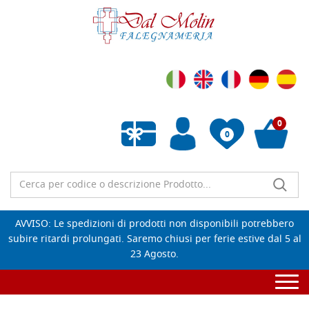
0
0
Wishlist vuota
AVVISO: Le spedizioni di prodotti non disponibili potrebbero
subire ritardi prolungati. Saremo chiusi per ferie estive dal 5 al
23 Agosto.
Togg
navi