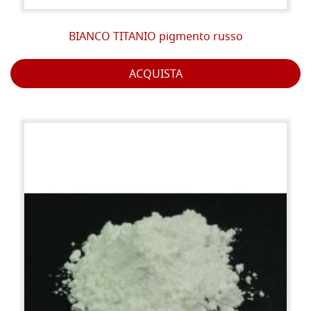
BIANCO TITANIO pigmento russo
ACQUISTA