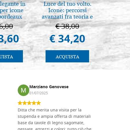
legante in
Luce del tuo volto.
Arte b
per icone
Icone: percorsi
postbi
bordeaux
avanzati fra teoria e
Venezi
pratica. pg. 430
6,00
€ 38,00
€ 
3,60
€ 34,20
€ 
UISTA
ACQUISTA
AC
Marziano Genovese
Anna
01/07/2025
17/02
Ditta che merita una visita per la
Le tavole i
stupenda e ampia offerta di materiali
da me acqu
base da tavole di legno sagomate,
fornitissi
gessate, attrezzi e colori: tutto ciò che
per esegui