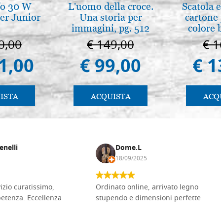
fo 30 W
L'uomo della croce.
Scatola e
er Junior
Una storia per
cartone 
immagini, pg. 512
colore 
0,00
€ 149,00
€ 1
1,00
€ 99,00
€ 1
ISTA
ACQUISTA
ACQ
enelli
Dome.L
18/09/2025
vizio curatissimo,
Ordinato online, arrivato legno
petenza. Eccellenza
stupendo e dimensioni perfette