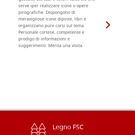
serve iper realizzare icone o opere
un ottimo 
pirografiche. Dispongono di
sono dispo
meravigliose icone dipinte, libri e
di formati
organizzano pure corsi sul tema.
l'imballagg
Personale cortese, competente e
ricevuti c
prodigo di informazioni e
Complimen
suggerimenti. Merita una visita.
Legno FSC