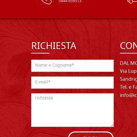
0444-659513
RICHIESTA
CON
DAL MO
Via Lup
Sandrig
Tel. e 
info@ic