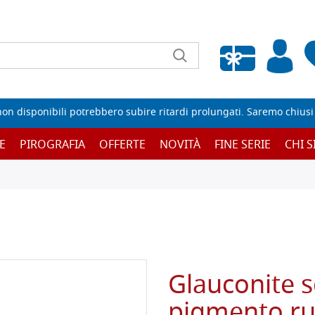
Wishlist vuota
non disponibili potrebbero subire ritardi prolungati. Saremo chiusi p
E
PIROGRAFIA
OFFERTE
NOVITÀ
FINE SERIE
CHI 
Glauconite s
pigmento ru