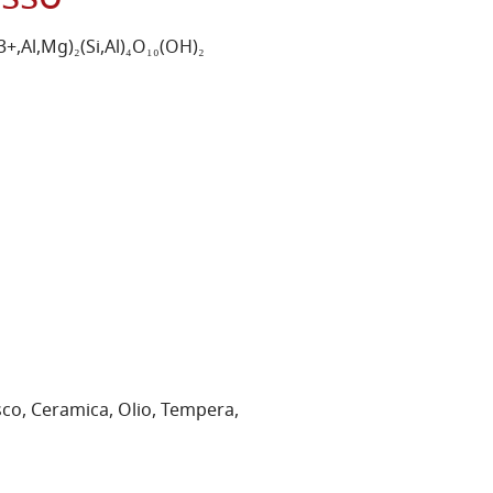
+,Al,Mg)₂(Si,Al)₄O₁₀(OH)₂
resco, Ceramica, Olio, Tempera,