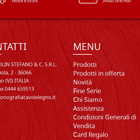
Veloce e sicura
Inviaci un'e-mail
TATTI
MENU
Prodotti
LIN STEFANO & C. S.R.L.
iola, 2 - 36066
Prodotti in offerta
o (VI) ITALIA
Novità
Fax 0444 659513
Fine Serie
onografiatavolelegno.it
Chi Siamo
Assistenza
Condizioni Generali di
Vendita
Card Regalo