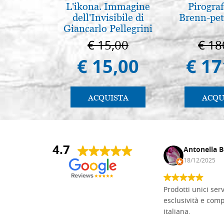
L'ikona. Immagine
Pirogra
dell'Invisibile di
Brenn-pet
Giancarlo Pellegrini
€ 15,00
€ 18
€ 15,00
€ 17
ACQUISTA
ACQU
4.7
Andrea Monguzzi
Antonella B
15/01/2025
18/12/2025
Non pratico l'iconografia, ma mi
Prodotti unici ser
cimento con il chip carving. Ho girato
esclusività e com
mari e monti online alla ricerca di
italiana.
tavole di tiglio per poter coltivare il