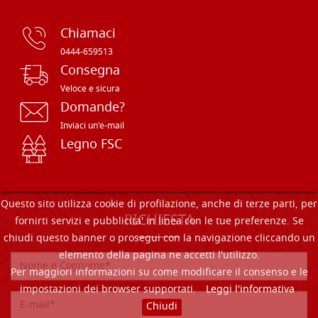
Chiamaci
0444-659513
Consegna
Veloce e sicura
Domande?
Inviaci un'e-mail
Legno FSC
Questo sito utilizza cookie di profilazione, anche di terze parti, per
RICHIESTA
fornirti servizi e pubblicita' in linea con le tue preferenze. Se
chiudi questo banner o prosegui con la navigazione cliccando un
elemento della pagina ne accetti l'utilizzo.
Per maggiori informazioni su come modificare il consenso e le
impostazioni dei browser supportati.
Leggi l'informativa
Chiudi