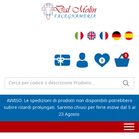
0
0
Wishlist vuota
AVVISO: Le spedizioni di prodotti non disponibili potrebbero
subire ritardi prolungati. Saremo chiusi per ferie estive dal 5 al
23 Agosto.
Togg
navi