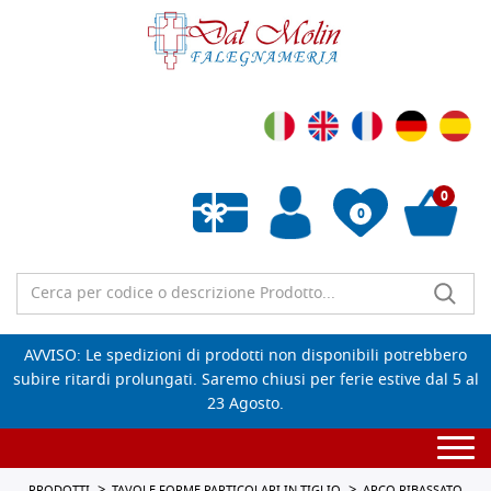
0
0
Wishlist vuota
AVVISO: Le spedizioni di prodotti non disponibili potrebbero
subire ritardi prolungati. Saremo chiusi per ferie estive dal 5 al
23 Agosto.
Togg
navi