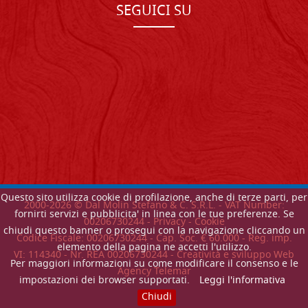
SEGUICI SU
Questo sito utilizza cookie di profilazione, anche di terze parti, per
2000-
2026
© Dal Molin Stefano & C. S.R.L. - VAT Number:
fornirti servizi e pubblicita' in linea con le tue preferenze. Se
00206730244 -
Privacy
-
Cookie
chiudi questo banner o prosegui con la navigazione cliccando un
Codice Fiscale: 00206730244 - Cap. Soc. € 60.000 - Reg. imp.
elemento della pagina ne accetti l'utilizzo.
VI: 114340 - Nr. REA 00206730244 - Creatività e sviluppo Web
Per maggiori informazioni su come modificare il consenso e le
Agency Telemar
impostazioni dei browser supportati.
Leggi l'informativa
Chiudi