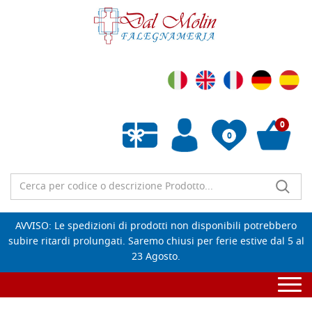
0
0
Wishlist vuota
AVVISO: Le spedizioni di prodotti non disponibili potrebbero
subire ritardi prolungati. Saremo chiusi per ferie estive dal 5 al
23 Agosto.
Togg
navi