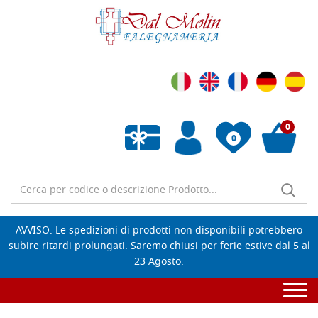
0
0
Wishlist vuota
AVVISO: Le spedizioni di prodotti non disponibili potrebbero
subire ritardi prolungati. Saremo chiusi per ferie estive dal 5 al
23 Agosto.
Togg
navi