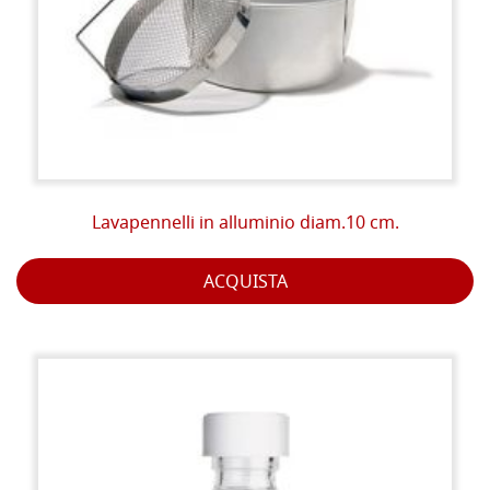
Lavapennelli in alluminio diam.10 cm.
ACQUISTA