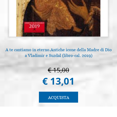
A te cantiamo in eterno.Antiche icone della Madre di Dio
L
a Vladimir e Suzdal (libro-cal. 2019)
€ 15,00
€ 13,01
ACQUISTA