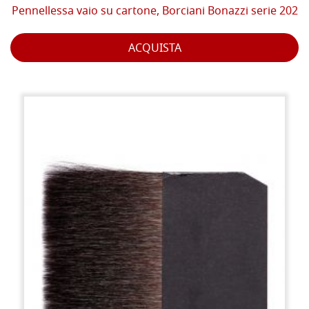
Pennellessa vaio su cartone, Borciani Bonazzi serie 202
ACQUISTA