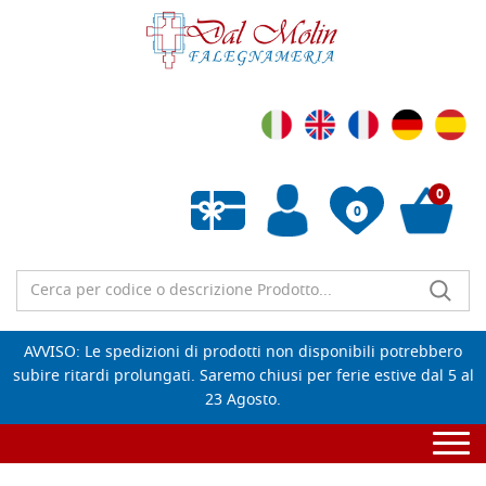
0
0
Wishlist vuota
AVVISO: Le spedizioni di prodotti non disponibili potrebbero
subire ritardi prolungati. Saremo chiusi per ferie estive dal 5 al
23 Agosto.
Togg
navi