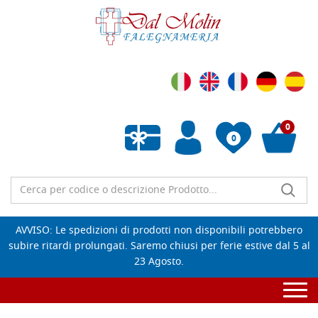
0
0
Wishlist vuota
AVVISO: Le spedizioni di prodotti non disponibili potrebbero
subire ritardi prolungati. Saremo chiusi per ferie estive dal 5 al
23 Agosto.
Togg
navi