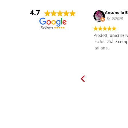
4.7
Andrea Monguzzi
Antonella B
15/01/2025
18/12/2025
Non pratico l'iconografia, ma mi
Prodotti unici ser
cimento con il chip carving. Ho girato
esclusività e com
mari e monti online alla ricerca di
italiana.
tavole di tiglio per poter coltivare il
mio hobby, e ne ho comprate diverse
da diversi fornitori. Ho sempre speso
molto per delle tavole scadenti. Un
giorno sono finito, per caso, sul sito
della Falegnameria Dal Molin e mi si
è aperto un mondo. Tavole di tutte le
misure, e anche di forme particolari...
Ne ho ordinata qualcuna per provare
e devo dire: FINALMENTE! Finalmente
delle tavole di alta qualità, ben
rifinite e a prezzi onesti. Inserito