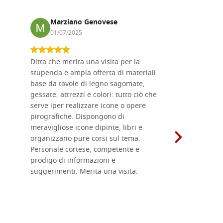
Marziano Genovese
Anna
01/07/2025
17/02
Ditta che merita una visita per la
Le tavole i
stupenda e ampia offerta di materiali
da me acqu
base da tavole di legno sagomate,
fornitissi
gessate, attrezzi e colori: tutto ciò che
per esegui
serve iper realizzare icone o opere
un ottimo 
pirografiche. Dispongono di
sono dispo
meravigliose icone dipinte, libri e
di formati
organizzano pure corsi sul tema.
l'imballagg
Personale cortese, competente e
ricevuti c
prodigo di informazioni e
Complimen
suggerimenti. Merita una visita.