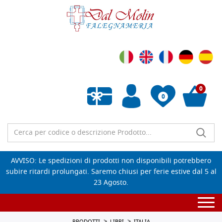
0
0
Wishlist vuota
AVVISO: Le spedizioni di prodotti non disponibili potrebbero
subire ritardi prolungati. Saremo chiusi per ferie estive dal 5 al
23 Agosto.
Togg
navi